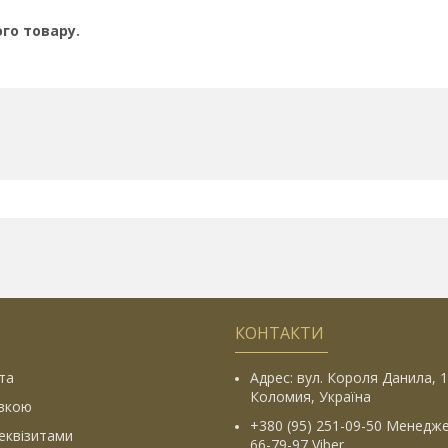
го товару.
КОНТАКТИ
та
Адрес: вул. Короля Данила, 1
Коломия, Україна
івкою
+380 (95) 251-09-50 Менедже
еквізитами
66-79-97 Viber