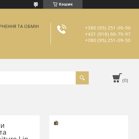
Кошик
РНЕННЯ ТА ОБМІН
+380 (95) 251-09-50
+421 (918) 66-79-97
+380 (95) 251-09-50
ми
та
iture Lip