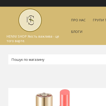
ПРО НАС
ГРУПИ 
БЛОГИ
HENNI SHOP Якість важлива - це
того варте.