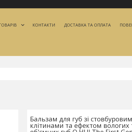
ТОВАРІВ
КОНТАКТИ
ДОСТАВКА ТА ОПЛАТА
ПОВЕ
Бальзам для губ зі стовбурови
клітинами та ефектом вологих 
об'ємних губ O HUI The First Gen