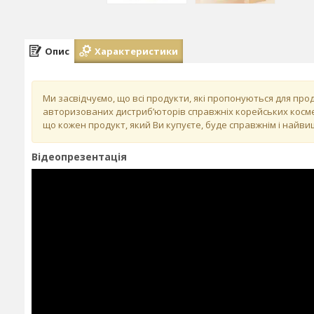
Опис
Характеристики
Ми засвідчуємо, що всі продукти, які пропонуються для пр
авторизованих дистриб’юторів справжніх корейських косме
що кожен продукт, який Ви купуєте, буде справжнім і найвищ
Відеопрезентація