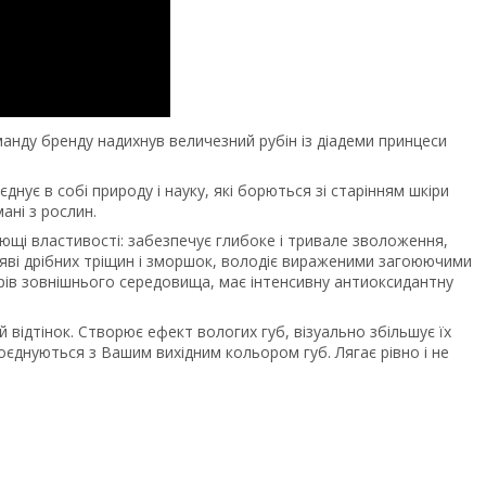
оманду бренду надихнув величезний рубін із діадеми принцеси
нує в собі природу і науку, які борються зі старінням шкіри
ані з рослин.
ющі властивості: забезпечує глибоке і тривале зволоження,
появі дрібних тріщин і зморшок, володіє вираженими загоюючими
рів зовнішнього середовища, має інтенсивну антиоксидантну
й відтінок. Створює ефект вологих губ, візуально збільшує їх
оєднуються з Вашим вихідним кольором губ. Лягає рівно і не