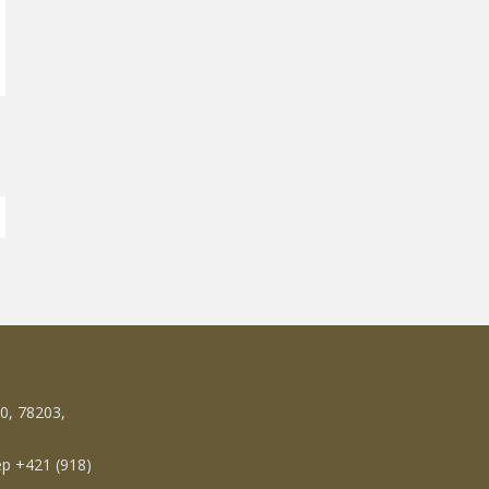
0, 78203,
р +421 (918)