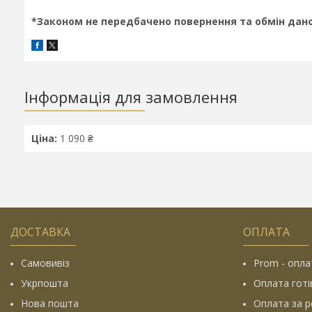
*Законом не передбачено повернення та обмін дано
Інформація для замовлення
Ціна:
1 090 ₴
ДОСТАВКА
ОПЛАТА
Самовивіз
Prom - опла
Укрпошта
Оплата гот
Нова пошта
Оплата за р