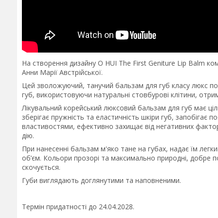
На створення дизайну O HUI The First Geniture Lip Balm к
Анни Марії Австрійської.
Цей зволожуючий, танучий бальзам для губ класу люкс поєд
губ, використовуючи натуральні стовбурові клітини, отрим
Лікувальний корейський люксовий бальзам для губ має ціл
зберігає пружність та еластичність шкіри губ, запобігає 
властивостями, ефективно захищає від негативних факто
дію.
При нанесенні бальзам м'яко тане на губах, надає їм легки
об’єм. Кольори прозорі та максимально природні, добре п
скочується.
Губи виглядають доглянутими та наповненими.
Термін придатності до 24.04.2028.