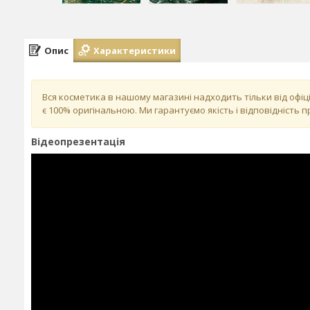
Опис
Характеристики
Вся косметика в нашому магазині надходить тільки від офі
є 100% оригінальною. Ми гарантуємо якість і відповідність 
Відеопрезентація