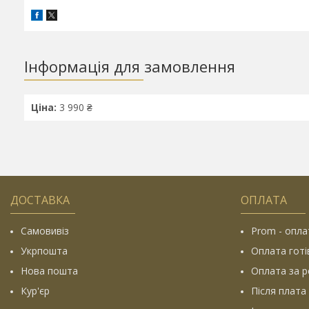
Інформація для замовлення
Ціна:
3 990 ₴
ДОСТАВКА
ОПЛАТА
Самовивіз
Prom - опла
Укрпошта
Оплата гот
Нова пошта
Оплата за р
Кур'єр
Після плата