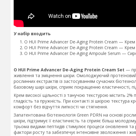
У набір входить
O HUI Prime Advancer De-Aging Protein Cream — Крем
O HUI Prime Advancer De-Aging Protein Cream — Крем
O HUI Prime Advancer De-Aging Ampoule Serum — Сиро
O HUI Prime Advancer De-Aging Protein Cream Set
— пре
живлення та зміцнення шкіри. Омолоджуючий протеїновий
рослинних екстрактів із застосуванням сучасних біотехнол
базовому шарі шкіри, сприяє покращенню еластичності, п
Крем високої щільності з танучою текстурою містить 2% п
гладкість та пружність. При контакті зі шкірою текстура 
комфорт без відчуття липкості чи стягнення.
Запатентована біотехнологія Green PDRN на основі росли
шкіри, підтримує її еластичність та сприяє більш молодом
трьома видами пептидів стимулює процеси оновлення та ре
фактори росту та забезпечує інтенсивне зволоження і жи