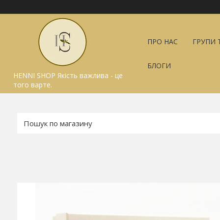
ПРО НАС
ГРУПИ 
БЛОГИ
HENNI SHOP Якість важлива - це
того варте.