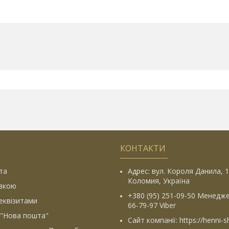
КОНТАКТИ
та
Адрес: вул. Короля Данила, 1
Коломия, Україна
івкою
+380 (95) 251-09-50 Менедже
еквізитами
66-79-97 Viber
 "Нова пошта"
Сайт компанії: https://henni-