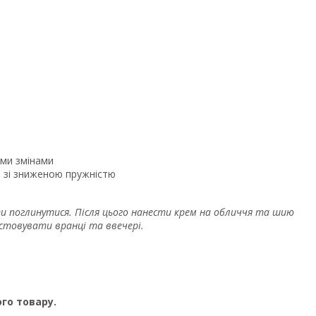
ими змінами
и зі зниженою пружністю
и поглинутися. Після цього нанести крем на обличчя та шию
стовувати вранці та ввечері.
го товару.