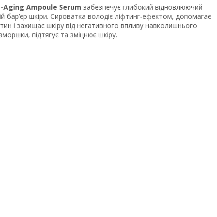
e-Aging Ampoule Serum
забезпечує глибокий відновлюючий
ій бар’єр шкіри. Сироватка володіє ліфтинг-ефектом, допомагає
тин і захищає шкіру від негативного впливу навколишнього
моршки, підтягує та зміцнює шкіру.