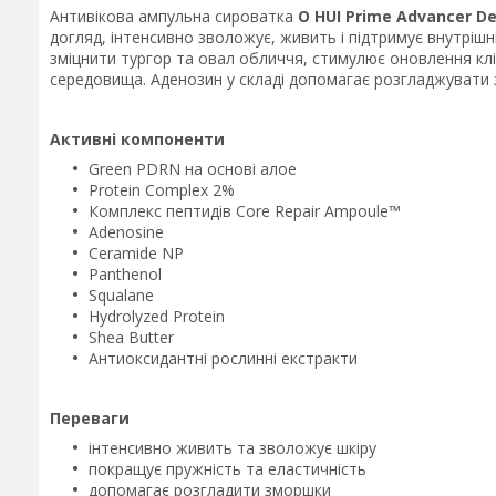
Антивікова ампульна сироватка
O HUI Prime Advancer D
догляд, інтенсивно зволожує, живить і підтримує внутрішн
зміцнити тургор та овал обличчя, стимулює оновлення клі
середовища. Аденозин у складі допомагає розгладжувати з
Активні компоненти
Green PDRN на основі алое
Protein Complex 2%
Комплекс пептидів Core Repair Ampoule™
Adenosine
Ceramide NP
Panthenol
Squalane
Hydrolyzed Protein
Shea Butter
Антиоксидантні рослинні екстракти
Переваги
інтенсивно живить та зволожує шкіру
покращує пружність та еластичність
допомагає розгладити зморшки