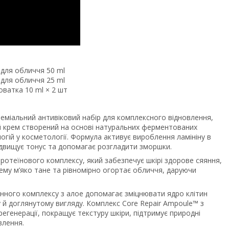
 для обличчя 50 ml
 для обличчя 25 ml
ватка 10 ml × 2 шт
міальний антивіковий набір для комплексного відновлення,
 крем створений на основі натуральних ферментованих
огій у косметології. Формула активує вироблення ламініну в
ідвищує тонус та допомагає розгладити зморшки.
ротеїнового комплексу, який забезпечує шкірі здорове сяяння,
крему м’яко тане та рівномірно огортає обличчя, даруючи
нного комплексу з алое допомагає зміцнювати ядро клітин
у й доглянутому вигляду. Комплекс Core Repair Ampoule™ з
генерації, покращує текстуру шкіри, підтримує природні
влення.