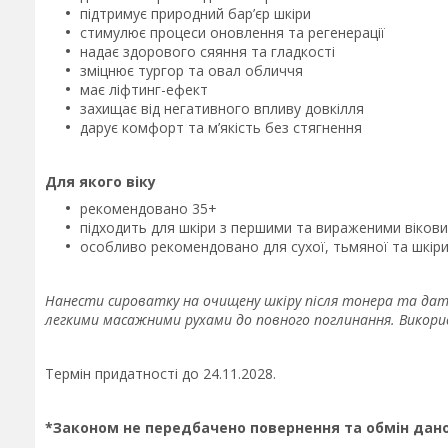
підтримує природний бар’єр шкіри
стимулює процеси оновлення та регенерації
надає здорового сяяння та гладкості
зміцнює тургор та овал обличчя
має ліфтинг-ефект
захищає від негативного впливу довкілля
дарує комфорт та м’якість без стягнення
Для якого віку
рекомендовано 35+
підходить для шкіри з першими та вираженими віков
особливо рекомендовано для сухої, тьмяної та шкір
Нанести сироватку на очищену шкіру після тонера та дат
легкими масажними рухами до повного поглинання. Викори
Термін придатності до 24.11.2028.
*Законом не передбачено повернення та обмін дано