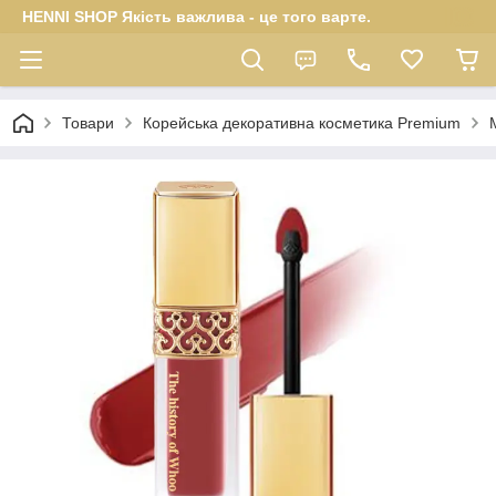
HENNI SHOP Якість важлива - це того варте.
Товари
Корейська декоративна косметика Premium