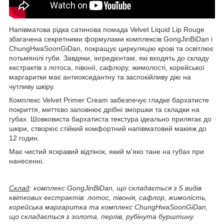
Напівматова рідка сатинова помада Velvet Liquid Lip Rouge
збагачена секретними формулами комплексів GongJinBiDan і
ChungHwaSoonGiDan, покращує циркуляцію крові та освітлює
потьмянілі губи. Завдяки, інгредієнтам, які входять до складу
екстрактів з лотоса, півонії, сафлору, жимолості, корейської
маргаритки має антиоксидантну та заспокійливу дію на
чутливу шкіру.
Комплекс Velvet Primer Cream забезпечує гладке бархатисте
покриття, миттєво заповнює дрібні зморшки та складки на
губах. Шовковиста бархатиста текстура ідеально прилягає до
шкіри, створює стійкий комфортний напівматовий макіяж до
12 годин.
Має чистий яскравий відтінок, який м'яко тане на губах при
нанесенні.
Склад
: комплекс GongJinBiDan, що складається з 5 видів
квіткових екстрактів: лотос, півонія, сафлор, жимолість,
корейська маргаритка та комплекс ChungHwaSoonGiDan,
що складається з золота, перлів, рубінута бурштину.