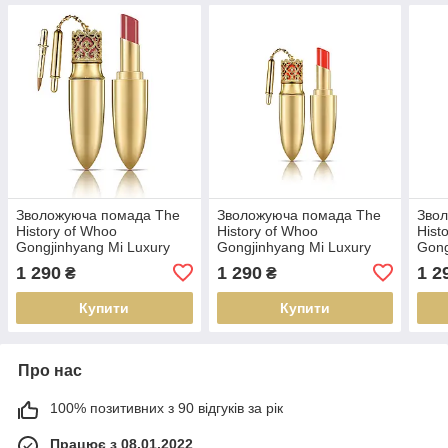
Зволожуюча помада The
Зволожуюча помада The
Зво
History of Whoo
History of Whoo
Hist
Gongjinhyang Mi Luxury
Gongjinhyang Mi Luxury
Gong
Lip Rouge 88 Brick Red
Lip Rouge 24 Red Orange
Lip 
1 290
1 290
1 2
₴
₴
Купити
Купити
Про нас
100% позитивних з 90 відгуків за рік
Працює з 08.01.2022