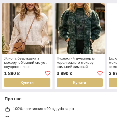
Жіноча безрукавка з
Пухнастий джемпер із
Екск
мохеру, об’ємний силует,
королівського мохеру –
мохе
спущене плече,
стильний зимовий
зимо
ексклюзивна ручна
комплект із шарфом,
робо
1 890
3 890
3 8
₴
₴
робота, стильний тренд
ніжний, теплий, в єдиному
сезону
екземплярі
Купити
Купити
Про нас
100% позитивних з 90 відгуків за рік