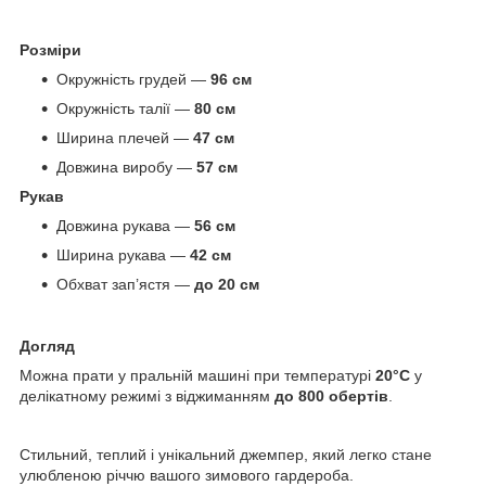
Розміри
Окружність грудей —
96 см
Окружність талії —
80 см
Ширина плечей —
47 см
Довжина виробу —
57 см
Рукав
Довжина рукава —
56 см
Ширина рукава —
42 см
Обхват зап’ястя —
до 20 см
Догляд
Можна прати у пральній машині при температурі
20°C
у
делікатному режимі з віджиманням
до 800 обертів
.
Стильний, теплий і унікальний джемпер, який легко стане
улюбленою річчю вашого зимового гардероба.