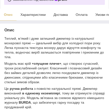
Опис
Характеристики
Доставка
Оплата
Умови п
Опис
Теплий, м’який і дуже затишний джемпер із натуральної
мохерової пряжі — ідеальний вибір для холодної пори року.
Легка пухнаста текстура мохеру дарує відчуття комфорту та
тепла, водночас виріб залишається повітряним і приємним до
тіла.
Модель має крій
«спущене плече»
, що створює сучасний,
трохи розслаблений силует. Класичний і позачасовий дизайн
без зайвих деталей дозволяє легко поєднувати джемпер із
джинсами, спідницями або класичними брюками, створюючи
стильні зимові образи.
Це
ручна робота
з повністю натуральної пряжі. Джемпер
виконаний
в єдиному екземплярі
, тому ви отримуєте справді
унікальну річ. Модель зв’язана за схемою відомого німецького
журналу
BURDA
, що забезпечує гарну посадку та
продуманий крій.