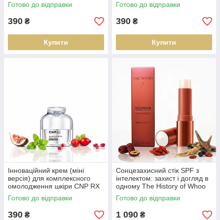
Rejuvenating Balance Toner &
щоденного догляду CNP RX
Готово до відправки
Готово до відправки
Emulsion 20 ml + 20 ml
Skin Rejuvenating Miracle
Essence 10 ml
390
390
₴
₴
Купити
Купити
Інноваційний крем (міні
Сонцезахисний стік SPF з
версія) для комплексного
інтелектом: захист і догляд в
омолодження шкіри CNP RX
одному The History of Whoo
Skin Rejuvenating Miracle
UV Ultimate Red Sunstick SPF
Готово до відправки
Готово до відправки
Cream 10 ml
50+ / PA++++
390
1 090
₴
₴