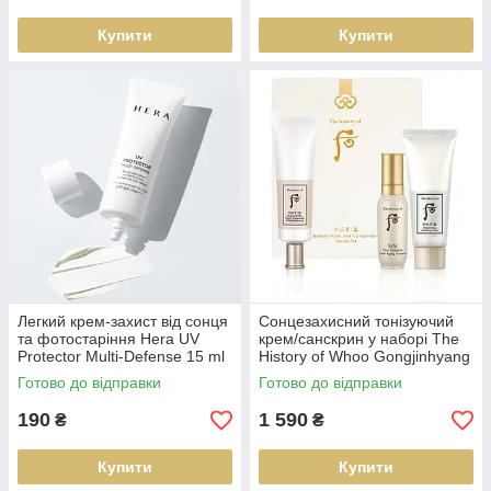
Купити
Купити
Легкий крем-захист від сонця
Сонцезахисний тонізуючий
та фотостаріння Hera UV
крем/санскрин у наборі The
Protector Multi-Defense 15 ml
History of Whoo Gongjinhyang
Seol
Готово до відправки
Готово до відправки
190
1 590
₴
₴
Купити
Купити