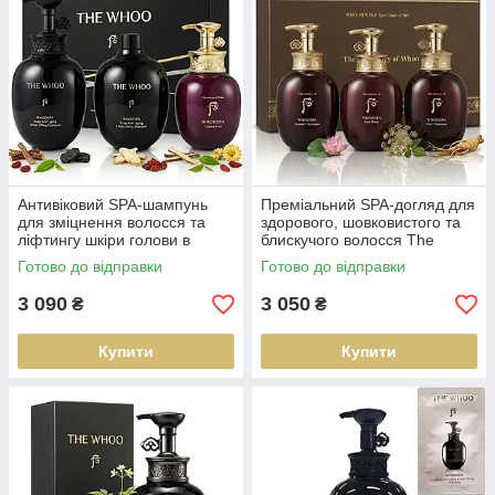
Антивіковий SPA-шампунь
Преміальний SPA-догляд для
для зміцнення волосся та
здорового, шовковистого та
ліфтингу шкіри голови в
блискучого волосся The
наборі WHOOSPA Scalp Anti-
History of Whoo SPA Hair Care
Готово до відправки
Готово до відправки
aging & Hair Lifting Shampoo
Set
3 090
3 050
₴
₴
Купити
Купити