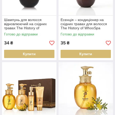
Шампунь для волосся
Есенція – кондиціонер на
відновлюючий на східних
східних травах для волосся
травах The History of
The History of WhooSpa
WhooSpa Essence Shampoo
Essence Rinse 8 ml
Готово до відправки
Готово до відправки
8 ml
34
35
₴
₴
Купити
Купити