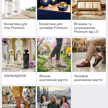
Косметика для
Косметика для
Вітаміни та
тіла Premium
чоловіків Premium
нутрицевтики
Premium від LG
Household &
Health Care
ПАРФУМЕРІЯ
Жіноче
Чоловіче
анатомічне взуття
анатомічне взуття