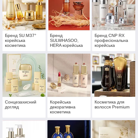
Бренд SU:M37°
Бренд
Бренд CNP RX
корейська
SULWHASOO,
професіональна
косметика
HERA корейська
корейська
Premium
косметика
косметика
Premium
Premium
Сонцезахисний
Корейська
Косметика для
догляд
декоративна
волосся Premium
косметика
Premium