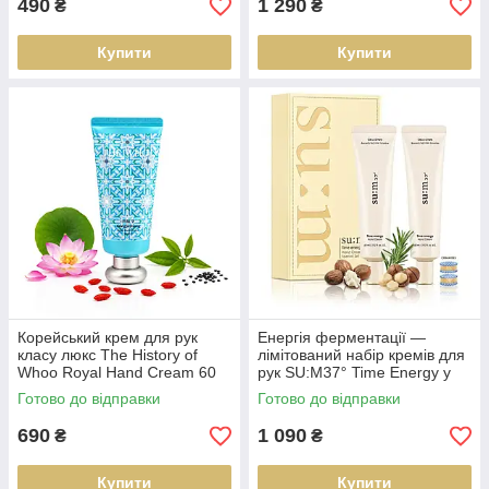
490
1 290
₴
₴
Купити
Купити
Корейський крем для рук
Енергія ферментації —
класу люкс The History of
лімітований набір кремів для
Whoo Royal Hand Cream 60
рук SU:M37° Time Energy у
ml— інтенсивне живлення та
наборі 60 мл + 60 мл
Готово до відправки
Готово до відправки
комфорт
690
1 090
₴
₴
Купити
Купити