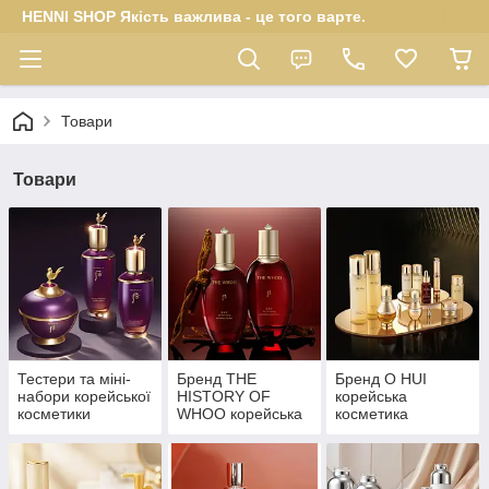
HENNI SHOP Якість важлива - це того варте.
Товари
Товари
Тестери та міні-
Бренд THE
Бренд O HUI
набори корейської
HISTORY OF
корейська
косметики
WHOO корейська
косметика
Premium
косметика
Premium
Premium