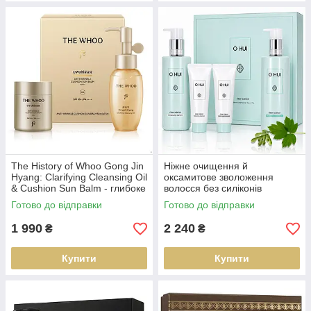
The History of Whoo Gong Jin
Ніжне очищення й
Hyang: Clarifying Cleansing Oil
оксамитове зволоження
& Cushion Sun Balm - глибоке
волосся без силіконів
очищення та захист від сонця
шампунь + кондиціонер O
Готово до відправки
Готово до відправки
HUI Clear Science Hair Care
Special Set
1 990
2 240
₴
₴
Купити
Купити