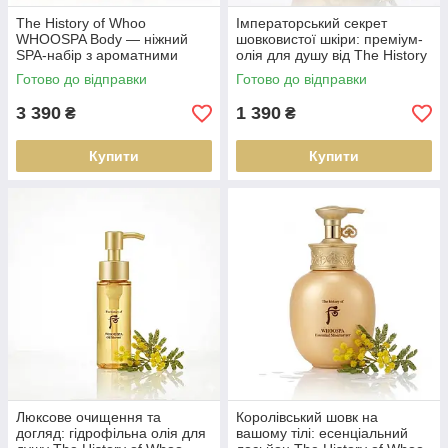
The History of Whoo
Імператорський секрет
WHOOSPA Body — ніжний
шовковистої шкіри: преміум-
SPA-набір з ароматними
олія для душу від The History
олією та лосьйон-есенцією
of Whoo WHOOSPA Oil
Готово до відправки
Готово до відправки
для душу з шовковистим
Shower 220 ml
зволоженням
3 390
1 390
₴
₴
Купити
Купити
Люксове очищення та
Королівський шовк на
догляд: гідрофільна олія для
вашому тілі: есенціальний