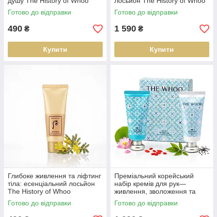
душу The History of Whoo
лосьйон The History of Whoo
WHOOSPA Oil Shower 50 ml
WHOOSPA Essential
Готово до відправки
Готово до відправки
Moisturizer 220 ml
490
1 590
₴
₴
Купити
Купити
Глибоке живлення та ліфтинг
Преміальний корейський
тіла: есенціальний лосьйон
набір кремів для рук—
The History of Whoo
живлення, зволоження та
WHOOSPA Essential
захист The History of Whoo
Готово до відправки
Готово до відправки
Moisturizer 40 ml
Gongjinhyang Royal Hand
Cream