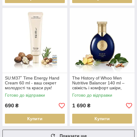
SU:M37˚ Time Energy Hand
The History of Whoo Men
Cream 60 ml - ваш секрет
Nutritive Balancer 140 ml –
молодості та краси рук!
свіжість і комфорт шкіри,
ідеальний старт чоловічого
Готово до відправки
Готово до відправки
догляду
690
1 690
₴
₴
Купити
Купити
Показати ще