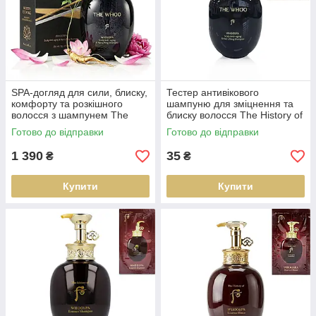
SPA-догляд для сили, блиску,
Тестер антивікового
комфорту та розкішного
шампуню для зміцнення та
волосся з шампунем The
блиску волосся The History of
History of Whoo Whoospa
WhooSpa Spa Scalp Anti-
Готово до відправки
Готово до відправки
Scalp Anti-Aging 350 ml
Aging Hair Lifting Shampoo 7
мл
1 390
35
₴
₴
Купити
Купити