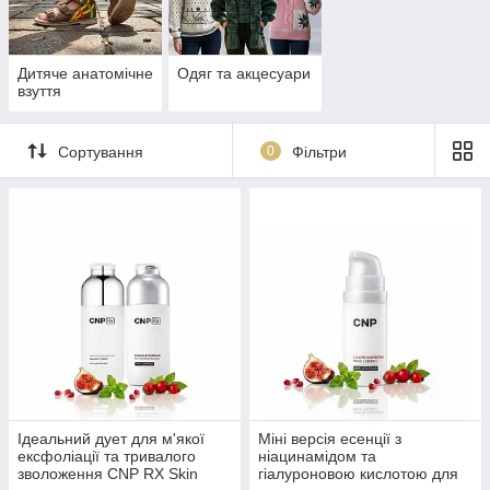
Дитяче анатомічне
Одяг та акцесуари
взуття
Сортування
0
Фільтри
Ідеальний дует для м'якої
Міні версія есенції з
ексфоліації та тривалого
ніацинамідом та
зволоження CNP RX Skin
гіалуроновою кислотою для